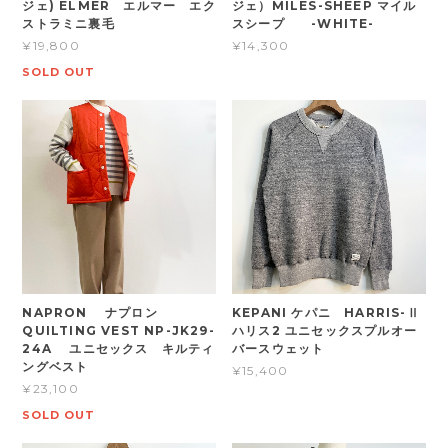
ジェ) ELMER エルマー エク
ジェ）MILES-SHEEP マイル
ストラミニ裏毛
スシープ -WHITE-
¥19,800
¥14,300
SOLD OUT
NAPRON ナプロン
KEPANI ケパニ HARRIS-Ⅱ
QUILTING VEST NP-JK29-
ハリス2 ユニセックスプルオー
24A ユニセックス キルティ
バースウェット
ングベスト
¥15,400
¥23,100
SOLD OUT