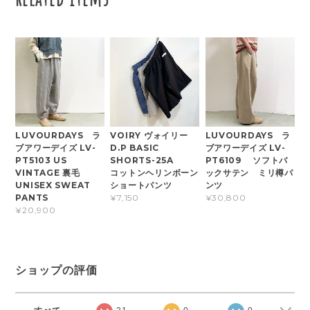
LUVOURDAYS ラ
VOIRY ヴォイリー
LUVOURDAYS ラ
ブアワーデイズ LV-
D.P BASIC
ブアワーデイズ LV-
PT5103 US
SHORTS-25A
PT6109 ソフトバ
VINTAGE 裏毛
コットンヘリンボーン
ックサテン ミリ樽パ
UNISEX SWEAT
ショートパンツ
ンツ
PANTS
¥7,150
¥30,800
¥20,900
ショップの評価