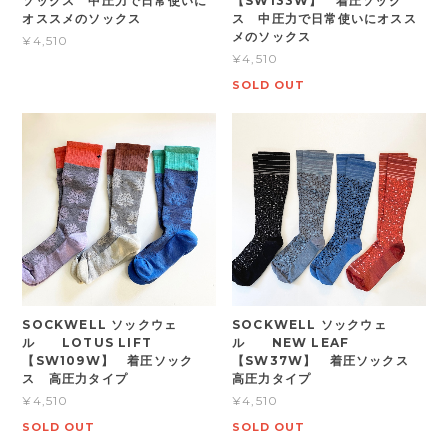
ソックス 中圧力で日常使いに
【SW133W】 着圧ソック
オススメのソックス
ス 中圧力で日常使いにオスス
メのソックス
¥4,510
¥4,510
SOLD OUT
SOCKWELL ソックウェ
SOCKWELL ソックウェ
ル LOTUS LIFT
ル NEW LEAF
【SW109W】 着圧ソック
【SW37W】 着圧ソックス
ス 高圧力タイプ
高圧力タイプ
¥4,510
¥4,510
SOLD OUT
SOLD OUT