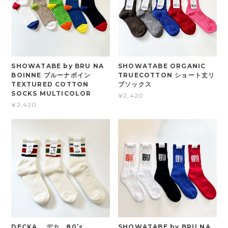
SHOWATABE by BRU NA
SHOWATABE ORGANIC
BOINNE ブルーナボイン
TRUECOTTON ショート丈リ
TEXTURED COTTON
ブソックス
SOCKS MULTICOLOR
¥2,420
¥2,420
DECKA デカ 80’s
SHOWATABE by BRU NA