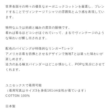
世界各国その時々の優良なオーガニックコットンを厳選し、ブレン
ドすることでヴィンテージＴシャツの雰囲気とムラ感を表現してい
ます。
独特なムラは紡績と編みの度目の賜物です。
着れば着るほどコシがほぐれていって、まるでヴィンテージのよう
な味わいが醸し出されます。
配色のパイピングが特徴的なリンガーTシャツ
アメリカ古着を彷彿とさせるデザインで無地Tとは違った味わいが
楽しめます。
迫力のある極太バインダーはどこか懐かしく、POPな気分にさせて
くれます。
ユニセックスで着用可能
（着用写真はサイズ3を身長161cm女性が着ています）
COTTON 100%
日本製