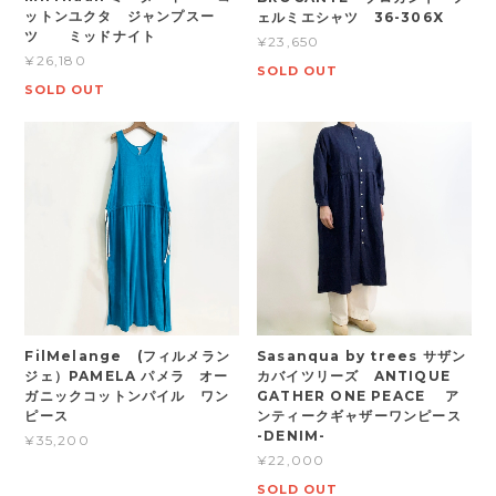
ットンユクタ ジャンプスー
ェルミエシャツ 36-306X
ツ ミッドナイト
¥23,650
¥26,180
SOLD OUT
SOLD OUT
FilMelange (フィルメラン
Sasanqua by trees サザン
ジェ）PAMELA パメラ オー
カバイツリーズ ANTIQUE
ガニックコットンパイル ワン
GATHER ONE PEACE ア
ピース
ンティークギャザーワンピース
-DENIM-
¥35,200
¥22,000
SOLD OUT