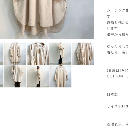
シーチング
す
身幅と袖が
います
途中から膨
ゆったりし
着たり、長
(着用は16
COTTON 
日本製
サイズ2(FR
洗濯表示：洗