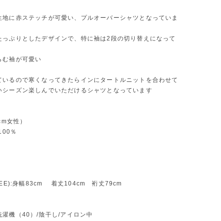
生地に赤ステッチが可愛い、プルオーバーシャツとなっていま
たっぷりとしたデザインで、特に袖は2段の切り替えになって
らむ袖が可愛い
ているので寒くなってきたらインにタートルニットを合わせて
いシーズン楽しんでいただけるシャツとなっています
1cm女性）
100％
EE):身幅83cm 着丈104cm 裄丈79cm
濯機（40）/陰干し/アイロン中