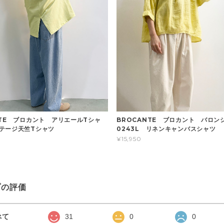
NTE ブロカント アリエールTシャ
BROCANTE ブロカント バロンシ
テージ天竺Tシャツ
0243L リネンキャンバスシャツ
¥15,950
プの評価
べて
31
0
0