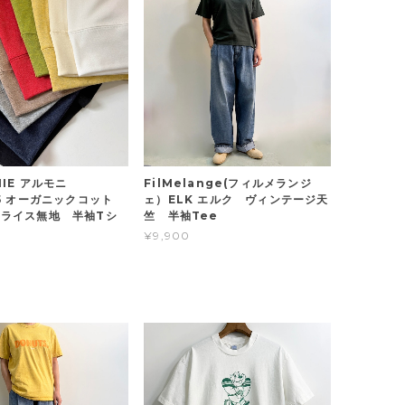
NIE アルモニ
FilMelange(フィルメランジ
85 オーガニックコット
ェ）ELK エルク ヴィンテージ天
ライス無地 半袖Tシ
竺 半袖Tee
¥9,900