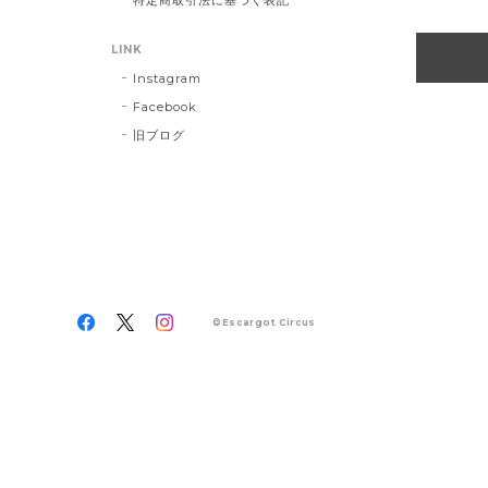
LINK
Instagram
Facebook
旧ブログ
©Escargot Circus