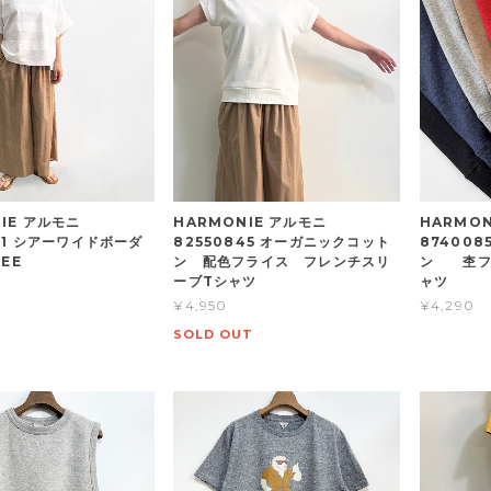
NIE アルモニ
HARMONIE アルモニ
HARMO
81 シアーワイドボーダ
82550845 オーガニックコット
87400
TEE
ン 配色フライス フレンチスリ
ン 杢フ
ーブTシャツ
ャツ
¥4,950
¥4,290
SOLD OUT