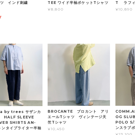
ャツ インド刺繍
TEE ワイド半袖ポケットTシャツ
T ラフィ
¥8,800
¥10,890
T
BROCANTE ブロカント アリ
COMM.
a by trees サザンカ
エールTシャツ ヴィンテージ天
OG SLUB
HALF SLEEVE
竺Tシャツ
POLO 
ER SHIRTS AN-
ンスラブポ
ットンタイプライター半袖
¥10,450
¥23,100