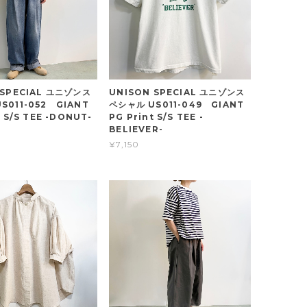
 SPECIAL ユニゾンス
UNISON SPECIAL ユニゾンス
S011-052 GIANT
ペシャル US011-049 GIANT
t S/S TEE -DONUT-
PG Print S/S TEE -
BELIEVER-
¥7,150