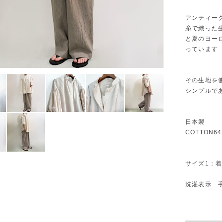
アンティー
糸で織った
と夏のヨー
っています
その生地を
シンプルで
日本製
COTTON64
サイズ1：着丈
洗濯表示 手