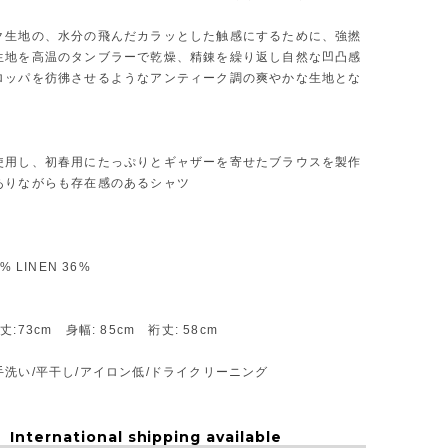
ク生地の、水分の飛んだカラッとした触感にするために、強撚
生地を高温のタンブラーで乾燥、精錬を繰り返し自然な凹凸感
ロッパを彷彿させるようなアンティーク調の爽やかな生地とな
使用し、初春用にたっぷりとギャザーを寄せたブラウスを製作
ありながらも存在感のあるシャツ
% LINEN 36%
:73cm 身幅: 85cm 裄丈: 58cm
洗い/平干し/アイロン低/ドライクリーニング
International shipping available