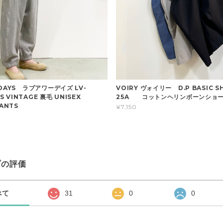
DAYS ラブアワーデイズ LV-
VOIRY ヴォイリー D.P BASIC S
US VINTAGE 裏毛 UNISEX
25A コットンヘリンボーンショ
ANTS
¥7,150
プの評価
べて
31
0
0