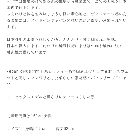
ケパニは生地の命である糸の生成から縫製まで、全ての工程を日本
国内で仕上げます。
ふんわりと体を包み込むような軽い着心地と、ヴィンテージ感のあ
る表情には、メイドインジャパンの強い思いと歴史が込められてい
ます。
日本各地の工場を旅しながら、ふんわりと甘く編まれた生地。
日本の職人によるこだわりの縫製技術によりほつれや破れに強く、
耐久性に優れています
kepaniの代名詞でもあるラフィー糸で編み上げた天竺素材、スウェ
ットと同じくフンワリとした柔らかい素材感のパフスリーブＴシャ
ツ
ユニセックスモデルと異なりレディースらしい形
（着用写真は161cm女性）
サイズ1：身幅51.5cm 着丈62cm