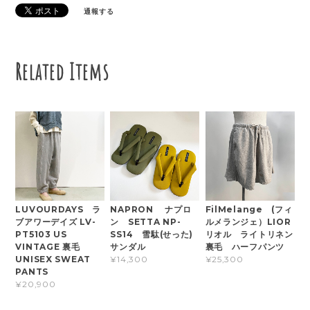
通報する
Related Items
LUVOURDAYS ラ
NAPRON ナプロ
FilMelange (フィ
ブアワーデイズ LV-
ン SETTA NP-
ルメランジェ）LIOR
PT5103 US
SS14 雪駄(せった)
リオル ライトリネン
VINTAGE 裏毛
サンダル
裏毛 ハーフパンツ
UNISEX SWEAT
¥14,300
¥25,300
PANTS
¥20,900