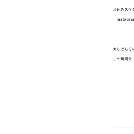
お休みスケ
instagr
★しばらく
この時間外