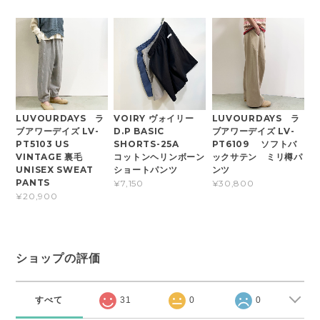
LUVOURDAYS ラ
VOIRY ヴォイリー
LUVOURDAYS ラ
ブアワーデイズ LV-
D.P BASIC
ブアワーデイズ LV-
PT5103 US
SHORTS-25A
PT6109 ソフトバ
VINTAGE 裏毛
コットンヘリンボーン
ックサテン ミリ樽パ
UNISEX SWEAT
ショートパンツ
ンツ
PANTS
¥7,150
¥30,800
¥20,900
ショップの評価
すべて
31
0
0