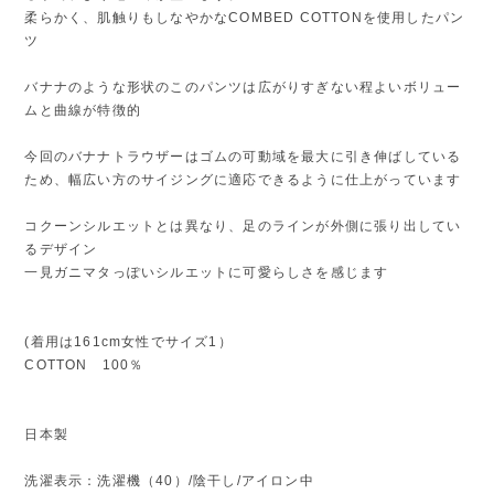
柔らかく、肌触りもしなやかなCOMBED COTTONを使用したパン
ツ
バナナのような形状のこのパンツは広がりすぎない程よいボリュー
ムと曲線が特徴的
今回のバナナトラウザーはゴムの可動域を最大に引き伸ばしている
ため、幅広い方のサイジングに適応できるように仕上がっています
コクーンシルエットとは異なり、足のラインが外側に張り出してい
るデザイン
一見ガニマタっぽいシルエットに可愛らしさを感じます
(着用は161cm女性でサイズ1）
COTTON 100％
日本製
洗濯表示：洗濯機（40）/陰干し/アイロン中