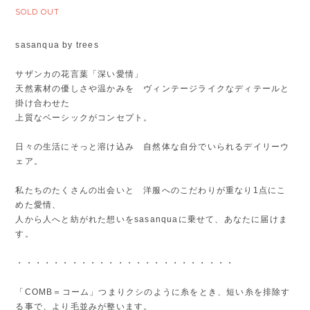
SOLD OUT
sasanqua by trees
サザンカの花言葉「深い愛情」
天然素材の優しさや温かみを ヴィンテージライクなディテールと
掛け合わせた
上質なベーシックがコンセプト。
日々の生活にそっと溶け込み 自然体な自分でいられるデイリーウ
ェア。
私たちのたくさんの出会いと 洋服へのこだわりが重なり1点にこ
めた愛情、
人から人へと紡がれた想いをsasanquaに乗せて、あなたに届けま
す。
・・・・・・・・・・・・・・・・・・・・・・・・
「COMB＝コーム」つまりクシのように糸をとき、短い糸を排除す
る事で、より毛並みが整います。