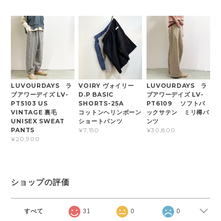
LUVOURDAYS ラ
VOIRY ヴォイリー
LUVOURDAYS ラ
ブアワーデイズ LV-
D.P BASIC
ブアワーデイズ LV-
PT5103 US
SHORTS-25A
PT6109 ソフトバ
VINTAGE 裏毛
コットンヘリンボーン
ックサテン ミリ樽パ
UNISEX SWEAT
ショートパンツ
ンツ
PANTS
¥7,150
¥30,800
¥20,900
ショップの評価
すべて
31
0
0