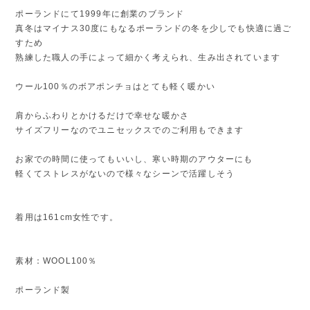
ポーランドにて1999年に創業のブランド
真冬はマイナス30度にもなるポーランドの冬を少しでも快適に過ご
すため
熟練した職人の手によって細かく考えられ、生み出されています
ウール100％のボアポンチョはとても軽く暖かい
肩からふわりとかけるだけで幸せな暖かさ
サイズフリーなのでユニセックスでのご利用もできます
お家での時間に使ってもいいし、寒い時期のアウターにも
軽くてストレスがないので様々なシーンで活躍しそう
着用は161cm女性です。
素材：WOOL100％
ポーランド製