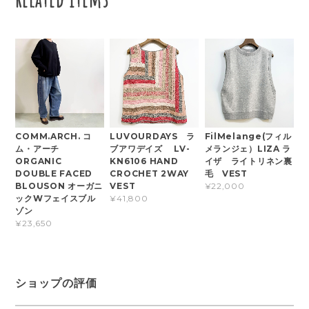
COMM.ARCH. コ
LUVOURDAYS ラ
FilMelange(フィル
ム・アーチ
ブアワデイズ LV-
メランジェ）LIZA ラ
ORGANIC
KN6106 HAND
イザ ライトリネン裏
DOUBLE FACED
CROCHET 2WAY
毛 VEST
BLOUSON オーガニ
VEST
¥22,000
ックWフェイスブル
¥41,800
ゾン
¥23,650
ショップの評価