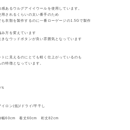
力感あるウルグアイイウールを使用しています。
使用されるくらいの太い番手のため
でも衣類を製作するのに一番ローゲージの1.5Gで製作
編み方を変えています
大きなウッドボタンが良い雰囲気となっています
ットに見えるのにとても軽く仕上がっているのも
ムの特徴となっています。
0％
イロン(低)/ドライ/平干し
幅60cm 着丈60cm 裄丈82cm