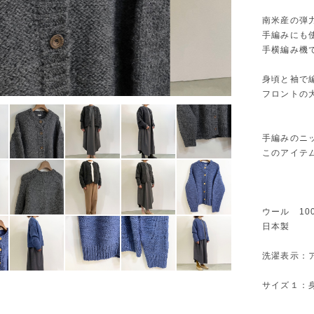
南米産の弾
手編みにも
手横編み機
身頃と袖で
フロントの
手編みのニ
このアイテ
ウール 10
日本製
洗濯表示：ア
サイズ１：身