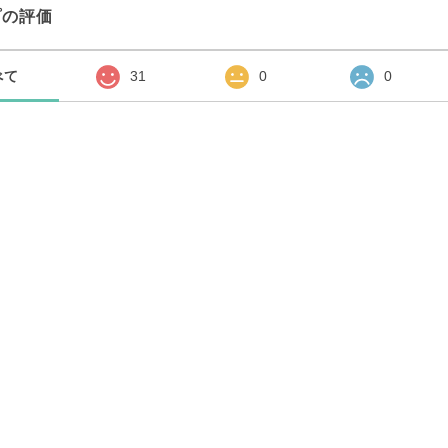
プの評価
べて
31
0
0