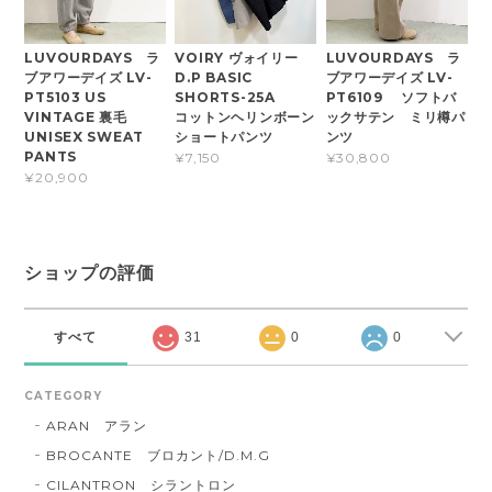
LUVOURDAYS ラ
VOIRY ヴォイリー
LUVOURDAYS ラ
ブアワーデイズ LV-
D.P BASIC
ブアワーデイズ LV-
PT5103 US
SHORTS-25A
PT6109 ソフトバ
VINTAGE 裏毛
コットンヘリンボーン
ックサテン ミリ樽パ
UNISEX SWEAT
ショートパンツ
ンツ
PANTS
¥7,150
¥30,800
¥20,900
ショップの評価
すべて
31
0
0
CATEGORY
ARAN アラン
BROCANTE ブロカント/D.M.G
CILANTRON シラントロン