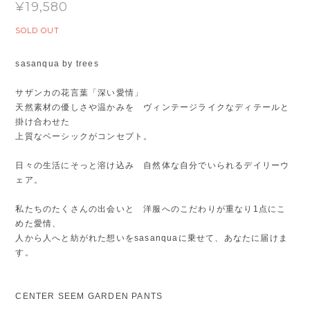
¥19,580
SOLD OUT
sasanqua by trees
サザンカの花言葉「深い愛情」
天然素材の優しさや温かみを ヴィンテージライクなディテールと
掛け合わせた
上質なベーシックがコンセプト。
日々の生活にそっと溶け込み 自然体な自分でいられるデイリーウ
ェア。
私たちのたくさんの出会いと 洋服へのこだわりが重なり1点にこ
めた愛情、
人から人へと紡がれた想いをsasanquaに乗せて、あなたに届けま
す。
CENTER SEEM GARDEN PANTS