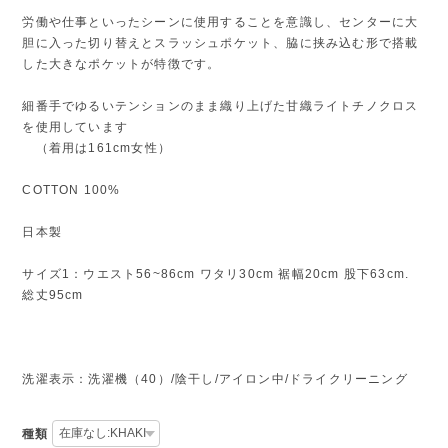
労働や仕事といったシーンに使用することを意識し、センターに大
胆に入った切り替えとスラッシュポケット、脇に挟み込む形で搭載
した大きなポケットが特徴です。
細番手でゆるいテンションのまま織り上げた甘織ライトチノクロス
を使用しています
（着用は161cm女性）
COTTON 100%
日本製
サイズ1：ウエスト56~86cm ワタリ30cm 裾幅20cm 股下63cm.
総丈95cm
洗濯表示：洗濯機（40）/陰干し/アイロン中/ドライクリーニング
種類