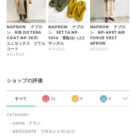
NAPRON ナプロ
NAPRON ナプロ
NAPRON ナプロ
ン RIB DOTERA
ン SETTA NP-
ン NP-AP57 AIR
COAT NP-JK31
SS14 雪駄(せった)
FORCE VEST
ユニセックス どてら
サンダル
APRON
コート
¥14,300
¥22,000
¥30,800
ショップの評価
すべて
31
0
0
CATEGORY
ARAN アラン
BROCANTE ブロカント/D.M.G