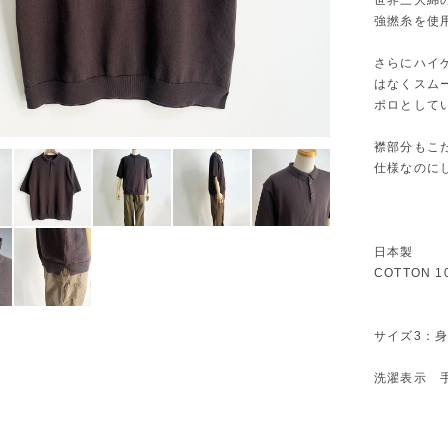
世界三大綿
強撚糸を使
さらにハイ
はなくスム
ポロとして
襟部分もこ
仕様なのに
日本製
COTTON 1
サイズ3：身
洗濯表示 手