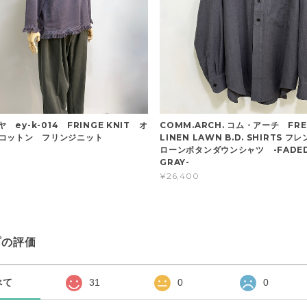
ヤ ey-k-014 FRINGE KNIT オ
COMM.ARCH. コム・アーチ FRE
クコットン フリンジニット
LINEN LAWN B.D. SHIRTS 
ローンボタンダウンシャツ -FADED
GRAY-
¥26,400
プの評価
べて
31
0
0