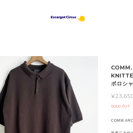
COMM
KNIT
ポロシャツ
¥23,65
SOLD OUT
COMM.AR