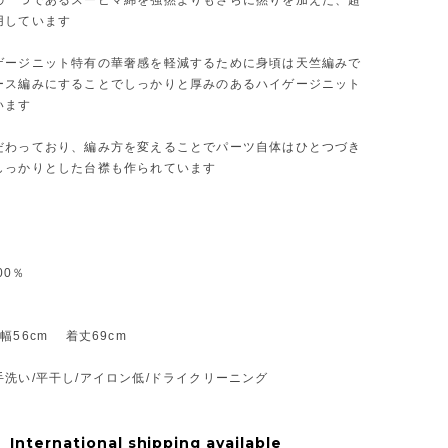
の一つであるスーピマ綿を強撚よりもさらに撚りを加えた、超
用しています
ゲージニット特有の華奢感を軽減するために身頃は天竺編みで
ース編みにすることでしっかりと厚みのあるハイゲージニット
います
だわっており、編み方を変えることでパーツ自体はひとつづき
しっかりとした台襟も作られています
00％
幅56cm 着丈69cm
洗い/平干し/アイロン低/ドライクリーニング
International shipping available