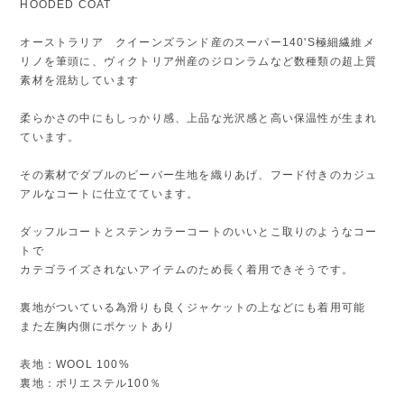
HOODED COAT
オーストラリア クイーンズランド産のスーパー140'S極細繊維メ
リノを筆頭に、ヴィクトリア州産のジロンラムなど数種類の超上質
素材を混紡しています
柔らかさの中にもしっかり感、上品な光沢感と高い保温性が生まれ
ています。
その素材でダブルのビーバー生地を織りあげ、フード付きのカジュ
アルなコートに仕立てています。
ダッフルコートとステンカラーコートのいいとこ取りのようなコー
トで
カテゴライズされないアイテムのため長く着用できそうです。
裏地がついている為滑りも良くジャケットの上などにも着用可能
また左胸内側にポケットあり
表地：WOOL 100%
裏地：ポリエステル100％