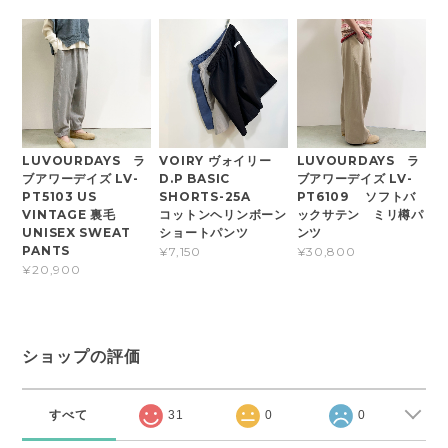
LUVOURDAYS ラ
VOIRY ヴォイリー
LUVOURDAYS ラ
ブアワーデイズ LV-
D.P BASIC
ブアワーデイズ LV-
PT5103 US
SHORTS-25A
PT6109 ソフトバ
VINTAGE 裏毛
コットンヘリンボーン
ックサテン ミリ樽パ
UNISEX SWEAT
ショートパンツ
ンツ
PANTS
¥7,150
¥30,800
¥20,900
ショップの評価
すべて
31
0
0