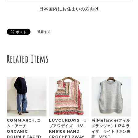
日本国内にお住まいの方向け
通報する
Related Items
COMM.ARCH. コ
LUVOURDAYS ラ
FilMelange(フィル
ム・アーチ
ブアワデイズ LV-
メランジェ）LIZA ラ
ORGANIC
KN6106 HAND
イザ ライトリネン裏
DOUBLE FACED
CROCHET 2WAY
毛 VEST