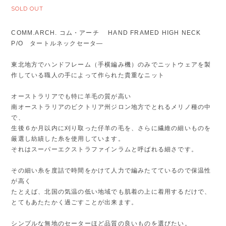
SOLD OUT
COMM.ARCH. コム・アーチ HAND FRAMED HIGH NECK
P/O タートルネックセータ―
東北地方でハンドフレーム（手横編み機）のみでニットウェアを製
作している職人の手によって作られた貴重なニット
オーストラリアでも特に羊毛の質が高い
南オーストラリアのビクトリア州ジロン地方でとれるメリノ種の中
で、
生後６か月以内に刈り取った仔羊の毛を、さらに繊維の細いものを
厳選し紡績した糸を使用しています。
それはスーパーエクストラファインラムと呼ばれる細さです。
その細い糸を度詰で時間をかけて人力で編みたてているので保温性
が高く
たとえば、北国の気温の低い地域でも肌着の上に着用するだけで、
とてもあたたかく過ごすことが出来ます。
シンプルな無地のセーターほど品質の良いものを選びたい。