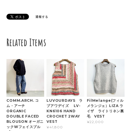
通報する
Related Items
COMM.ARCH. コ
LUVOURDAYS ラ
FilMelange(フィル
ム・アーチ
ブアワデイズ LV-
メランジェ）LIZA ラ
ORGANIC
KN6106 HAND
イザ ライトリネン裏
DOUBLE FACED
CROCHET 2WAY
毛 VEST
BLOUSON オーガニ
VEST
¥22,000
ックWフェイスブル
¥41,800