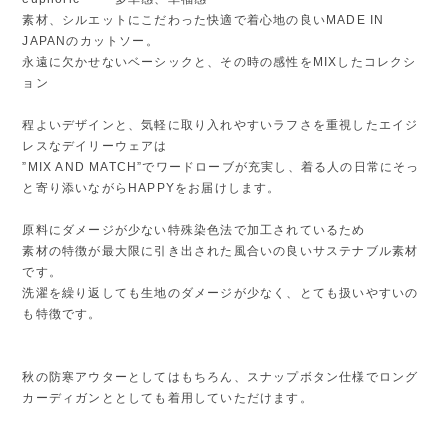
素材、シルエットにこだわった快適で着心地の良いMADE IN
JAPANのカットソー。
永遠に欠かせないベーシックと、その時の感性をMIXしたコレクシ
ョン
程よいデザインと、気軽に取り入れやすいラフさを重視したエイジ
レスなデイリーウェアは
”MIX AND MATCH”でワードローブが充実し、着る人の日常にそっ
と寄り添いながらHAPPYをお届けします。
原料にダメージが少ない特殊染色法で加工されているため
素材の特徴が最大限に引き出された風合いの良いサステナブル素材
です。
洗濯を繰り返しても生地のダメージが少なく、とても扱いやすいの
も特徴です。
秋の防寒アウターとしてはもちろん、スナップボタン仕様でロング
カーディガンととしても着用していただけます。