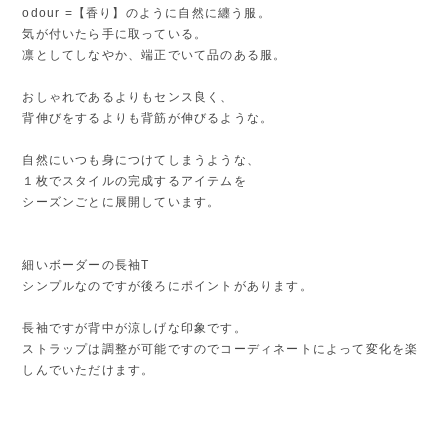
odour =【香り】のように自然に纏う服。
​気が付いたら手に取っている。
凛としてしなやか、端正でいて品のある服。
おしゃれであるよりもセンス良く、
背伸びをするよりも背筋が伸びるような。
自然にいつも身につけてしまうような、
１枚でスタイルの完成するアイテムを
シーズンごとに展開しています。
細いボーダーの長袖T
シンプルなのですが後ろにポイントがあります。
長袖ですが背中が涼しげな印象です。
ストラップは調整が可能ですのでコーディネートによって変化を楽
しんでいただけます。