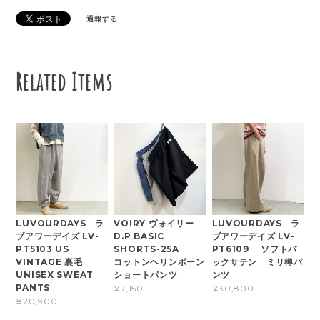
通報する
Related Items
LUVOURDAYS ラ
VOIRY ヴォイリー
LUVOURDAYS ラ
ブアワーデイズ LV-
D.P BASIC
ブアワーデイズ LV-
PT5103 US
SHORTS-25A
PT6109 ソフトバ
VINTAGE 裏毛
コットンヘリンボーン
ックサテン ミリ樽パ
UNISEX SWEAT
ショートパンツ
ンツ
PANTS
¥7,150
¥30,800
¥20,900