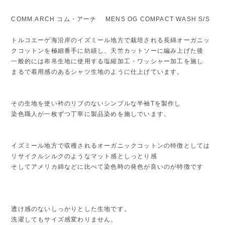
COMM.ARCH コム・アーチ MENS OG COMPACT WASH S/S
トルコエーゲ海沿岸のイズミール地方で栽培される長綿オーガニッ
クコットンを極細番手に紡績し、天竺カットソーに編み上げた後
一般的には布帛生地に使用する塩縮加工・ワッシャー加工を施し
まるで着用感のあるシャツ生地のように仕上げています。
その生地を使い衿のリブのないシンプルな半袖Tを製作し
染色職人が一枚ずつ丁寧に製品染めを施しでいます。
イズミール地方で収穫されるオーガニックコットンの特徴としては
リサイクルシルクのようなマット感としっとり感
そしてアメリカ綿などに比べて染色時の発色が良いのが特徴です
透け感のないしっかりとした生地です。
洗濯してもサイズ感変わりません。