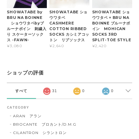
SHOWATABE by
SHOWATABE ショ
SHOWATABE ショ
BRU NA BOINNE
ウワタベ
ウワタベ × BRU NA
ショウワタベbyブ
CASHMERE
BOINNE ブルーナボ
ルーナボイン 刺繍入
COTTON RIBBED
イン MOHICAN
り スケーターソック
SOCKS カシミアコッ
SOCKS 3RD
ス -FAWN-
トン リブソックス
SPLIT-TOE STYLE
¥3,080
¥2,640
¥2,420
ショップの評価
すべて
31
0
0
CATEGORY
ARAN アラン
BROCANTE ブロカント/D.M.G
CILANTRON シラントロン