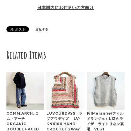
日本国内にお住まいの方向け
通報する
Related Items
COMM.ARCH. コ
LUVOURDAYS ラ
FilMelange(フィル
ム・アーチ
ブアワデイズ LV-
メランジェ）LIZA ラ
ORGANIC
KN6106 HAND
イザ ライトリネン裏
DOUBLE FACED
CROCHET 2WAY
毛 VEST