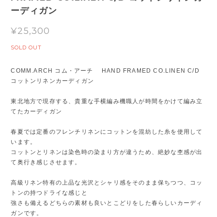
ーディガン
¥25,300
SOLD OUT
COMM.ARCH コム・アーチ HAND FRAMED CO.LINEN C/D
コットンリネンカーディガン
東北地方で現存する、貴重な手横編み機職人が時間をかけて編み立
てたカーディガン
春夏では定番のフレンチリネンにコットンを混紡した糸を使用して
います。
コットンとリネンは染色時の染まり方が違うため、絶妙な杢感が出
て奥行き感じさせます。
高級リネン特有の上品な光沢とシャリ感をそのまま保ちつつ、コッ
トンの持つドライな感じと
強さも備えるどちらの素材も良いとこどりをした春らしいカーディ
ガンです。