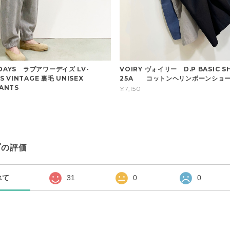
DAYS ラブアワーデイズ LV-
VOIRY ヴォイリー D.P BASIC S
US VINTAGE 裏毛 UNISEX
25A コットンヘリンボーンショ
ANTS
¥7,150
プの評価
べて
31
0
0