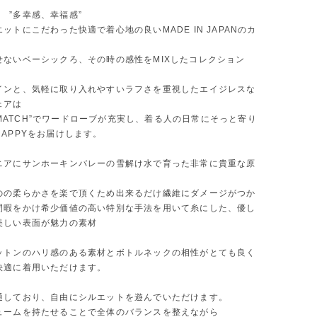
c' ”多幸感、幸福感”
ットにこだわった快適で着心地の良いMADE IN JAPANのカ
せないベーシックろ、その時の感性をMIXしたコレクション
インと、気軽に取り入れやすいラフさを重視したエイジレスな
ェアは
ND MATCH”でワードローブが充実し、着る人の日常にそっと寄り
APPYをお届けします。
ニアにサンホーキンバレーの雪解け水で育った非常に貴重な原
のの柔らかさを楽で頂くため出来るだけ繊維にダメージがつか
間暇をかけ希少価値の高い特別な手法を用いて糸にした、優し
美しい表面が魅力の素材
ットンのハリ感のある素材とボトルネックの相性がとても良く
快適に着用いただけます。
通しており、自由にシルエットを遊んでいただけます。
ュームを持たせることで全体のバランスを整えながら