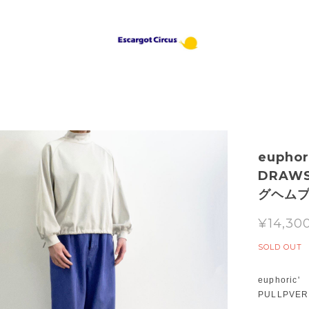
eupho
DRAWS
グヘム
¥14,30
SOLD OUT
euphoric
PULLPV