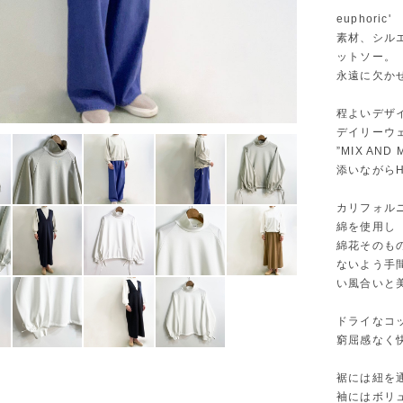
euphori
素材、シルエ
ットソー。
永遠に欠か
程よいデザ
デイリーウ
”MIX A
添いながらH
カリフォル
綿を使用し
綿花そのも
ないよう手
い風合いと
ドライなコ
窮屈感なく
裾には紐を
袖にはボリ