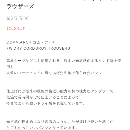
ラウザーズ
¥25,300
SOLD OUT
COMM.ARCH コム・アーチ
7W DRY CORDUROY TROUSERS
高級シーツなどにも使用される、程よい光沢感のあるインド綿を使
用し
太畝のコーデュロイに織りあげた生地で作られたパンツ
仕上げには従来の機能の倍近い能力を持つ強力なタンブラーで
低温で長時間かけて仕上げることによって
今までよりも強いドライ感を表現しています。
光沢感が控えめになり古着のような、油が抜けた乾いた感じが
とてもかっこいいパンツとなっています。