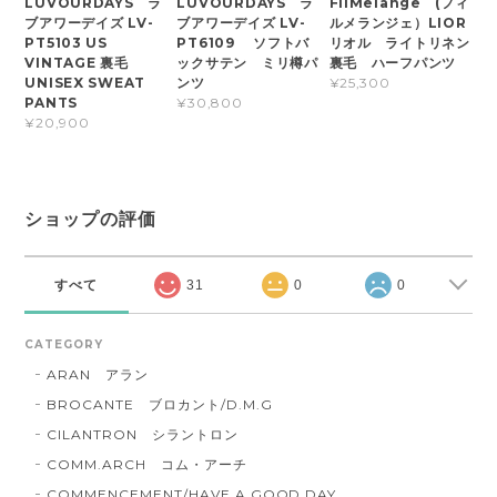
LUVOURDAYS ラ
LUVOURDAYS ラ
FilMelange (フィ
ブアワーデイズ LV-
ブアワーデイズ LV-
ルメランジェ）LIOR
PT5103 US
PT6109 ソフトバ
リオル ライトリネン
VINTAGE 裏毛
ックサテン ミリ樽パ
裏毛 ハーフパンツ
UNISEX SWEAT
ンツ
¥25,300
PANTS
¥30,800
¥20,900
ショップの評価
すべて
31
0
0
CATEGORY
ARAN アラン
BROCANTE ブロカント/D.M.G
CILANTRON シラントロン
COMM.ARCH コム・アーチ
COMMENCEMENT/HAVE A GOOD DAY