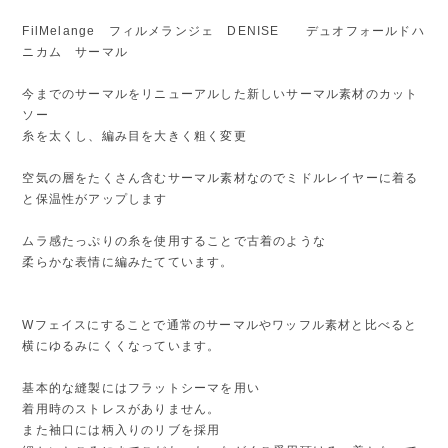
FilMelange フィルメランジェ DENISE デュオフォールドハ
ニカム サーマル
今までのサーマルをリニューアルした新しいサーマル素材のカット
ソー
糸を太くし、編み目を大きく粗く変更
空気の層をたくさん含むサーマル素材なのでミドルレイヤーに着る
と保温性がアップします
ムラ感たっぷりの糸を使用することで古着のような
柔らかな表情に編みたてています。
Wフェイスにすることで通常のサーマルやワッフル素材と比べると
横にゆるみにくくなっています。
基本的な縫製にはフラットシーマを用い
着用時のストレスがありません。
また袖口には柄入りのリブを採用