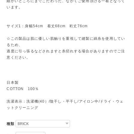
細かいところにまでこだわった、ながくご愛用頂ける一着となって
います。
サイズ1：身幅54cm 着丈68cm 裄丈76cm
☆この製品は肌に優しい肌触りを重視して縫製に綿糸を使用してい
るため、
過度に引っ張るなどされますと糸切れする場合がありますのでご注
意ください。
日本製
COTTON 100％
洗濯表示：洗濯機(40）/陰干し・平干し/アイロン中/ドライ・ウェ
ットクリーニング
種類