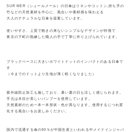
SUR MER（シュールメール）の日傘はリネンやコットン,持ち手の
竹などの天然素材を中心に、風合いや素材感を味わえる
大人のナチュラルな日傘を提案しています。
使いやすさ、上質で飽きの来ないシンプルなデザインが特徴で
東京の下町の熟練した職人の手で丁寧に作り上げられています。
ブラックベースに大きいホワイトドットのインパクトのある日傘で
す
（今までのドットより生地が薄く軽くなりました）
紫外線防止加工も施しており、暑い夏の日も涼しく感じられます。
手元は木目が美しいバンブーを使用しています。
天然素材のため一本一本形状・色が異なります。使用するにつれ変
化する風合いをお楽しみください。
国内で流通する傘の90％が中国生産といわれる中メイドインジャパ