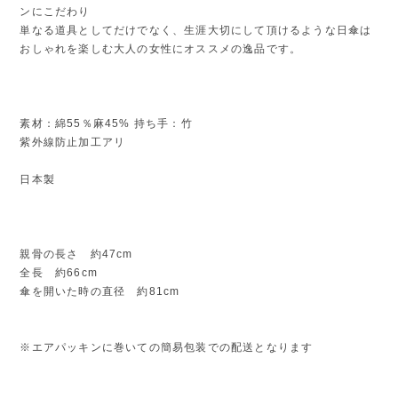
ンにこだわり
単なる道具としてだけでなく、生涯大切にして頂けるような日傘は
おしゃれを楽しむ大人の女性にオススメの逸品です。
素材：綿55％麻45% 持ち手：竹
紫外線防止加工アリ
日本製
親骨の長さ 約47cm
全長 約66cm
傘を開いた時の直径 約81cm
※エアパッキンに巻いての簡易包装での配送となります