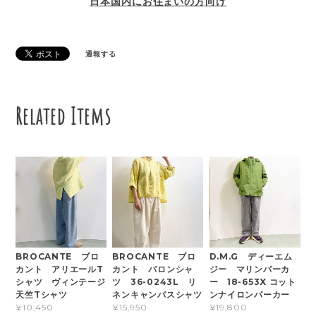
日本国内にお住まいの方向け
通報する
Related Items
BROCANTE ブロ
BROCANTE ブロ
D.M.G ディーエム
カント アリエールT
カント バロンシャ
ジー マリンパーカ
シャツ ヴィンテージ
ツ 36-0243L リ
ー 18-653X コット
天竺Tシャツ
ネンキャンバスシャツ
ンナイロンパーカー
¥10,450
¥15,950
¥19,800