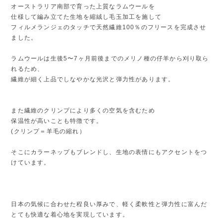
オーストラリア南部で育った上質なラムウールを
仕様して編み立てた生地を縮絨し毛玉加工を施して
フィルメランジェのタッチで天然繊維100％のフリースを完成させ
ました。
ラムウールは生後5〜7ヶ月前後までのメリノ種の仔羊から刈り取ら
れるため、
繊維が細く上品でしなやかな光沢と弾力性があります。
また繊維のクリンプにより多くの空気を含むため
保温性が高いことも特徴です。
(クリンプ＝羊毛の縮れ）
そこにカラーネップもブレンドし、生地の表情にもアクセントをつ
けています。
日本の気候に合わせた程良い厚みで、軽く柔軟性と弾力性に富んだ
とても快適な着心地を実現しています。