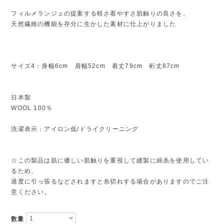
フィルメランジェの提案する軽さ着やすさ肌触りの良さを、
天然繊維の機能を存分に生かした素材に仕上がりました
サイズ4：身幅6cm 肩幅52cm 着丈79cm 裄丈87cm
日本製
WOOL 100％
洗濯表示：アイロン低/ドライクリーニング
☆この製品は肌に優しい肌触りを重視して縫製に綿糸を使用してい
るため、
過度に引っ張るなどされますと糸切れする場合がありますのでご注
意ください。
数量