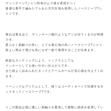
ヴィンテージTシャツ特有のムラ感を表現すべく
最適な番手で編みたてられた天竺生地を使用したノースリーブTシ
ャツです。
着れば着るほど、ヴィンテージ物のようなアジが出てくるのが特徴
です。
柔らかく肌触りの良い、とても着心地の良いノースリーブTシャツ
程よい厚みで透けを気にせず一枚で着用することが出来ます。
絶妙なカッティングにより、トップスとしても
インナーとしても使いやすい仕上がりです。
また程よく詰められたネックとアームホールが安心感を与えてくれ
ます。
ベーシックなアイテムとして、様々なコーディネートで活躍するモ
ックネックノースリーブTです。
☆この製品は肌に優しい肌触りを重視して縫製に綿糸を使用してい