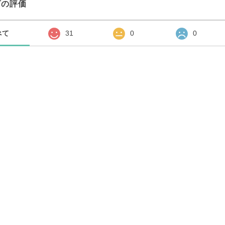
プの評価
べて
31
0
0