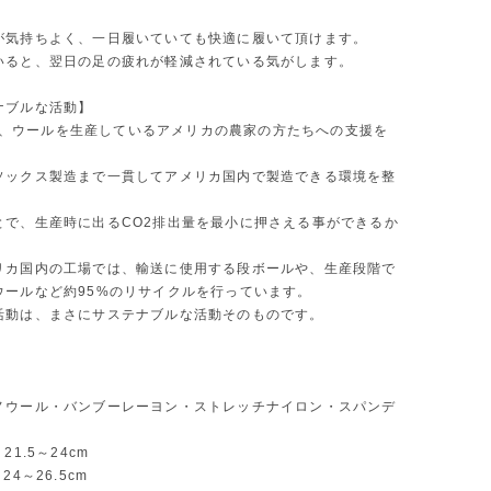
が気持ちよく、一日履いていても快適に履いて頂けます。
いると、翌日の足の疲れが軽減されている気がします。
ナブルな活動】
llは、ウールを生産しているアメリカの農家の方たちへの支援を
ソックス製造まで一貫してアメリカ国内で製造できる環境を整
。
とで、生産時に出るCO2排出量を最小に押さえる事ができるか
リカ国内の工場では、輸送に使用する段ボールや、生産段階で
ウールなど約95%のリサイクルを行っています。
活動は、まさにサステナブルな活動そのものです。
ノウール・バンブーレーヨン・ストレッチナイロン・スパンデ
21.5～24cm
24～26.5cm