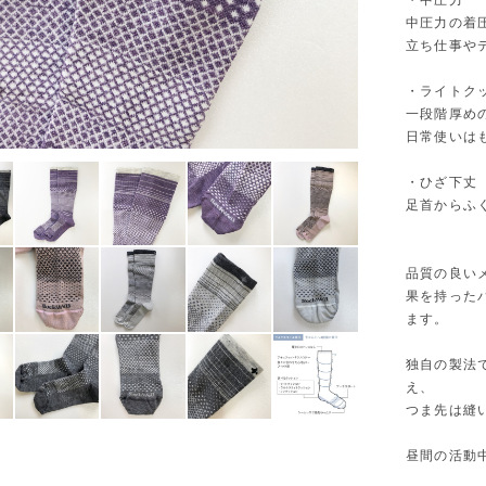
・中圧力
中圧力の着
立ち仕事や
・ライトク
一段階厚め
日常使いは
・ひざ下丈
足首からふ
品質の良い
果を持った
ます。
独自の製法
え、
つま先は縫
昼間の活動