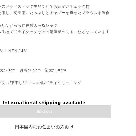
産のデッドストック生地でとても細かいチェック柄
使用し、初春用にたっぷりとギャザーを寄せたブラウスを製作
ありながらも存在感のあるシャツ
る生地でドライタッチなので清涼感のある一枚となっています
% LINEN 14%
:73cm 身幅: 85cm 裄丈: 58cm
洗い/平干し/アイロン低/ドライクリーニング
International shipping available
Sold out
日本国内にお住まいの方向け