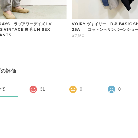
DAYS ラブアワーデイズ LV-
VOIRY ヴォイリー D.P BASIC S
US VINTAGE 裏毛 UNISEX
25A コットンヘリンボーンショ
ANTS
¥7,150
プの評価
べて
31
0
0