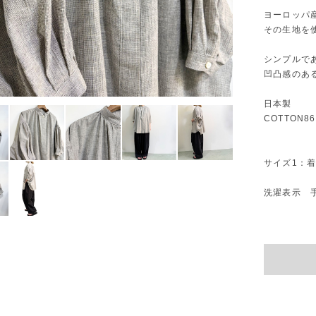
ヨーロッパ
その生地を
シンプルで
凹凸感のあ
日本製
COTTON86
サイズ1：着丈
洗濯表示 手