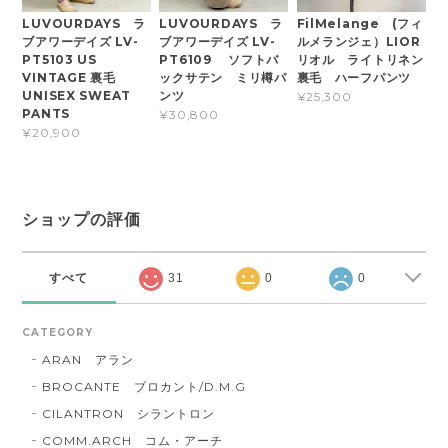
LUVOURDAYS ラ
LUVOURDAYS ラ
FilMelange (フィ
ブアワーデイズ LV-
ブアワーデイズ LV-
ルメランジェ）LIOR
PT5103 US
PT6109 ソフトバ
リオル ライトリネン
VINTAGE 裏毛
ックサテン ミリ樽パ
裏毛 ハーフパンツ
UNISEX SWEAT
ンツ
¥25,300
PANTS
¥30,800
¥20,900
ショップの評価
すべて
31
0
0
CATEGORY
ARAN アラン
BROCANTE ブロカント/D.M.G
CILANTRON シラントロン
COMM.ARCH コム・アーチ