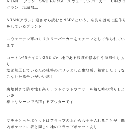
ARAN アラン SWD PARKA スウェーデンパーカー C/Nグロ
グラン 塩縮加工
ARAN(アラン）逆さから読むとNARAという、奈良を拠点に服作り
をしているブランド
スウェーデン軍のミリタリーパーカーをモチーフとして作られてい
ます
コットン65ナイロン35％ の生地である程度の撥水性や防風性もあ
り
塩縮加工しているため独特のバリッとした生地感、着古したような
こなれた風合いがいい感じ
裏地付きで防寒性も高く、ジャケットやニットを着た時の滑りもよ
い為
様々なシーンで活躍するアウターです
マチをとったポケットはフラップの上からも手を入れることが可能
内ポケットに表と同じ生地のフラップポケットあり