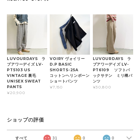
LUVOURDAYS ラ
VOIRY ヴォイリー
LUVOURDAYS ラ
ブアワーデイズ LV-
D.P BASIC
ブアワーデイズ LV-
PT5103 US
SHORTS-25A
PT6109 ソフトバ
VINTAGE 裏毛
コットンヘリンボーン
ックサテン ミリ樽パ
UNISEX SWEAT
ショートパンツ
ンツ
PANTS
¥7,150
¥30,800
¥20,900
ショップの評価
すべて
31
0
0