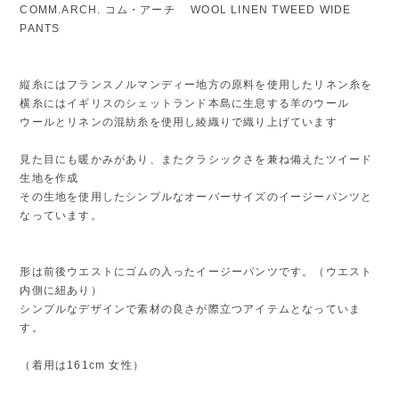
COMM.ARCH. コム・アーチ WOOL LINEN TWEED WIDE
PANTS
縦糸にはフランスノルマンディー地方の原料を使用したリネン糸を
横糸にはイギリスのシェットランド本島に生息する羊のウール
ウールとリネンの混紡糸を使用し綾織りで織り上げています
見た目にも暖かみがあり、またクラシックさを兼ね備えたツイード
生地を作成
その生地を使用したシンプルなオーバーサイズのイージーパンツと
なっています。
形は前後ウエストにゴムの入ったイージーパンツです。（ウエスト
内側に紐あり）
シンプルなデザインで素材の良さが際立つアイテムとなっていま
す。
（着用は161cm 女性）