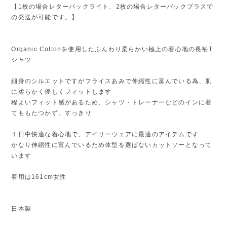
【1枚の場合レターパックライト、2枚の場合レターパックプラスで
の発送が可能です。】
Organic Cottonを使用したふんわり柔らかい極上の着心地の長袖T
シャツ
細身のシルエットですがフライスあみで伸縮性に富んでいる為、肌
に柔らかく優しくフィットします
程よいフィット感があるため、シャツ・トレーナーなどのインに着
てももたつかず、すっきり
１日中快適な着心地で、デイリーウェアに最適のアイテムです
かなり伸縮性に富んでいるため体型を選ばないカットソーとなって
います
着用は161cm女性
日本製