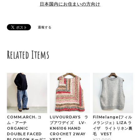
日本国内にお住まいの方向け
通報する
Related Items
COMM.ARCH. コ
LUVOURDAYS ラ
FilMelange(フィル
ム・アーチ
ブアワデイズ LV-
メランジェ）LIZA ラ
ORGANIC
KN6106 HAND
イザ ライトリネン裏
DOUBLE FACED
CROCHET 2WAY
毛 VEST
BLOUSON オーガニ
VEST
¥22,000