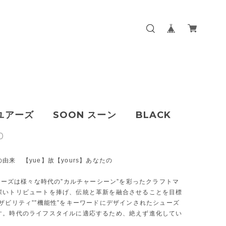
s ユアーズ SOON スーン BLACK
0
由来 【yue】故【yours】あなたの
ユアーズは様々な時代の”カルチャーシーン”を彩ったクラフトマ
深いトリビュートを捧げ、伝統と革新を融合させることを目標
ザビリティ””機能性”をキーワードにデザインされたシューズ
す。時代のライフスタイルに適応するため、絶えず進化してい