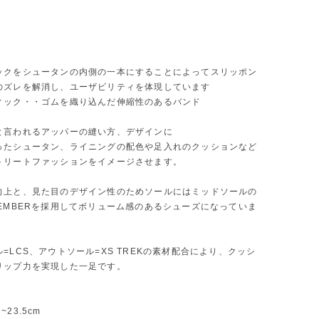
ックをシュータンの内側の一本にすることによってスリッポン
のズレを解消し、ユーザビリティを体現しています
ィック・・ゴムを織り込んだ伸縮性のあるバンド
と言われるアッパーの縫い方、デザインに
ったシュータン、ライニングの配色や足入れのクッションなど
トリートファッションをイメージさせます。
向上と、見た目のデザイン性のためソールにはミッドソールの
CEMBERを採用してボリューム感のあるシューズになっていま
=LCS、アウトソール=XS TREKの素材配合により、クッシ
リップ力を実現した一足です。
3~23.5cm