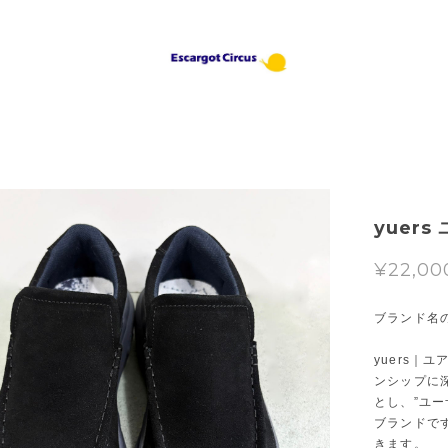
yuer
¥22,00
ブランド名の
yuers｜
ンシップに
とし、”ユー
ブランドで
きます。