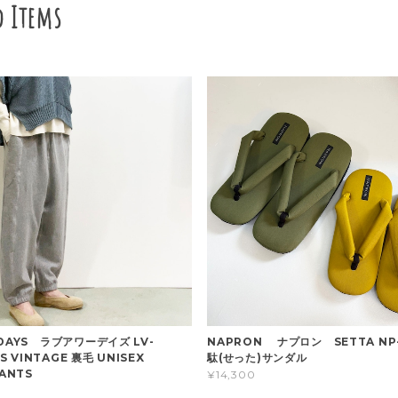
d Items
DAYS ラブアワーデイズ LV-
NAPRON ナプロン SETTA NP
US VINTAGE 裏毛 UNISEX
駄(せった)サンダル
ANTS
¥14,300