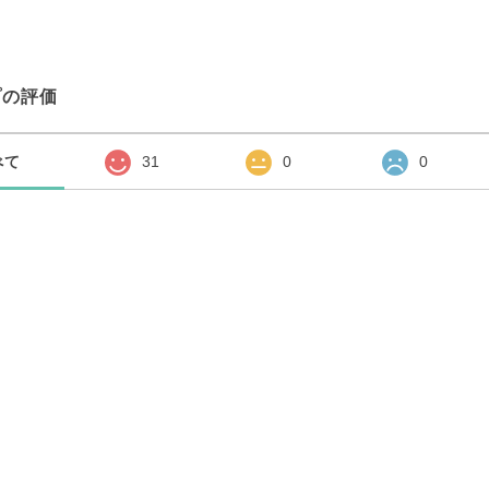
プの評価
べて
31
0
0