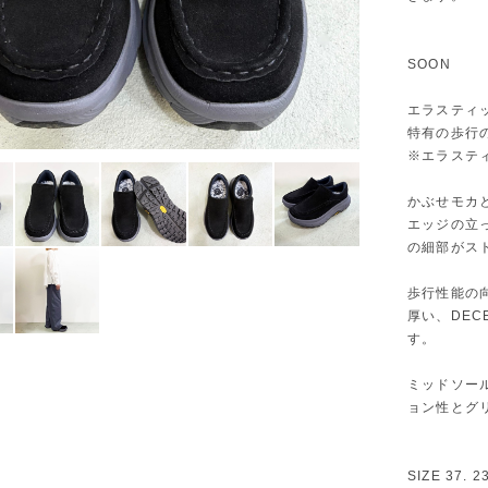
SOON
エラスティ
特有の歩行
※エラステ
かぶせモカ
エッジの立
の細部がス
歩行性能の
厚い、DE
す。
ミッドソール
ョン性とグ
SIZE 37. 2