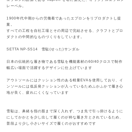
レーベル。
1900年代中期からの労働着であったエプロンをリプロダクトし提
案。
すべての工程を自社工場とその周辺で完結させる、クラフトとプロ
ダクトの中間的なものづくりをしています。
SETTA NP-SS14 雪駄(せった)サンダル
日本の伝統的な履き物である雪駄を機能素材の60/40クロスで制作
幅広い場面で活躍するデザインに仕上げています
アウトソールにはクッション性のある軽量EVAを使用しており、イ
ンソールには低反発クッションが入っているためふかふかで履き心
地が良く、疲れにくくなっています
雪駄は、鼻緒を指の股まで深く入れず、つま先で引っ掛けるように
にしてかかとを少し出して履くのが粋な履き方とされているため、
普段より少し小さいサイズで履くのがおすすめです