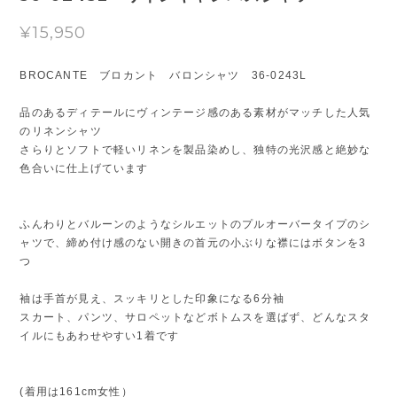
¥15,950
BROCANTE ブロカント バロンシャツ 36-0243L
品のあるディテールにヴィンテージ感のある素材がマッチした人気
のリネンシャツ
さらりとソフトで軽いリネンを製品染めし、独特の光沢感と絶妙な
色合いに仕上げています
ふんわりとバルーンのようなシルエットのプルオーバータイプのシ
ャツで、締め付け感のない開きの首元の小ぶりな襟にはボタンを3
つ
袖は手首が見え、スッキリとした印象になる6分袖
スカート、パンツ、サロペットなどボトムスを選ばず、どんなスタ
イルにもあわせやすい1着です
(着用は161cm女性）