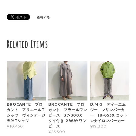
通報する
Related Items
BROCANTE ブロ
BROCANTE ブロ
D.M.G ディーエム
カント アリエールT
カント フラールワン
ジー マリンパーカ
シャツ ヴィンテージ
ピース 37-300X
ー 18-653X コット
天竺Tシャツ
タイ付き ２WAYワン
ンナイロンパーカー
ピース
¥10,450
¥19,800
¥25,300