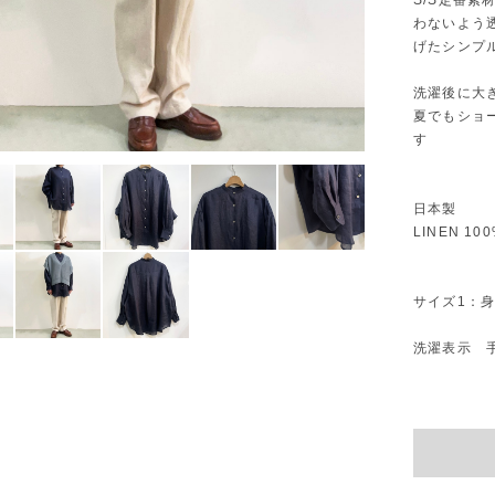
S/S定番
わないよう
げたシンプ
洗濯後に大
夏でもショ
す
日本製
LINEN 10
サイズ1：身幅
洗濯表示 手