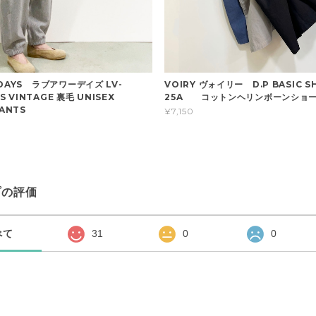
DAYS ラブアワーデイズ LV-
VOIRY ヴォイリー D.P BASIC S
US VINTAGE 裏毛 UNISEX
25A コットンヘリンボーンショ
ANTS
¥7,150
プの評価
べて
31
0
0