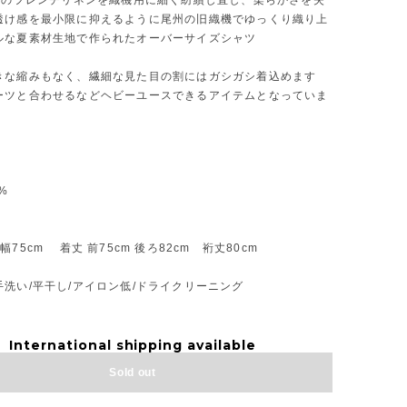
素材のフレンチリネンを織機用に細く紡績し直し、柔らかさを失
透け感を最小限に抑えるように尾州の旧織機でゆっくり織り上
ルな夏素材生地で作られたオーバーサイズシャツ
きな縮みもなく、繊細な見た目の割にはガシガシ着込めます
ーツと合わせるなどヘビーユースできるアイテムとなっていま
0%
75cm 着丈 前75cm 後ろ82cm 裄丈80cm
洗い/平干し/アイロン低/ドライクリーニング
International shipping available
Sold out