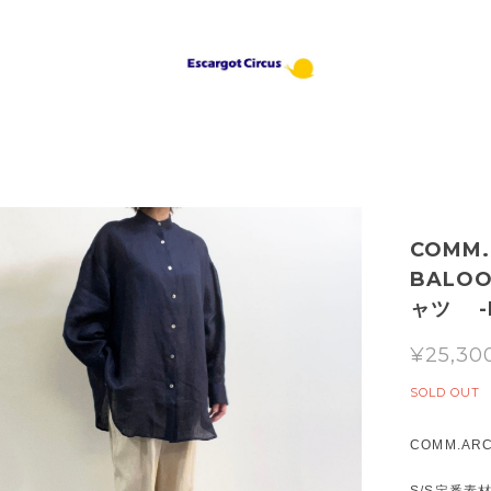
COMM.
BALO
ャツ -B
¥25,30
SOLD OUT
COMM.AR