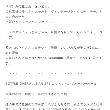
サザンカの花言葉「深い愛情」
天然素材の優しさや温かみを ヴィンテージライクなディテールと
掛け合わせた
上質なベーシックがコンセプト。
日々の生活にそっと溶け込み 自然体な自分でいられるデイリーウ
ェア。
私たちのたくさんの出会いと 洋服へのこだわりが重なり1点にこ
めた愛情、
人から人へと紡がれた想いをsasanquaに乗せて、あなたに届けま
す。
・・・・・・・・・・・・・・・・・・・・・・・・
BOTTLE OVERALLS AN-275 コットンヘンプオーバーオール
釜染の産地、静岡で丁寧に作成された生地
鎌の中で染色用の粉末を加え混ぜ合わせる際、あえてランダムに内
釜にぶつけ アタリをつけることで独特な風合いと上品さを併せ持つ