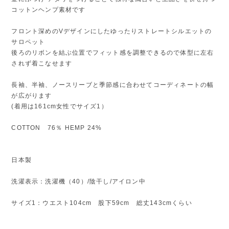
コットンヘンプ素材です
フロント深めのVデザインにしたゆったりストレートシルエットの
サロペット
後ろのリボンを結ぶ位置でフィット感を調整できるので体型に左右
されず着こなせます
長袖、半袖、ノースリーブと季節感に合わせてコーディネートの幅
が広がります
(着用は161cm女性でサイズ1）
COTTON 76％ HEMP 24%
日本製
洗濯表示：洗濯機（40）/陰干し/アイロン中
サイズ1：ウエスト104cm 股下59cm 総丈143cmくらい