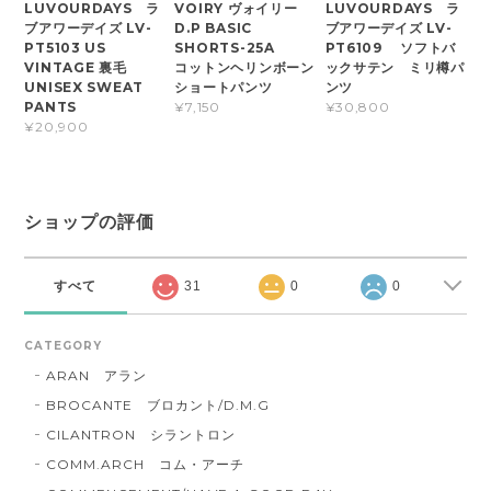
LUVOURDAYS ラ
VOIRY ヴォイリー
LUVOURDAYS ラ
ブアワーデイズ LV-
D.P BASIC
ブアワーデイズ LV-
PT5103 US
SHORTS-25A
PT6109 ソフトバ
VINTAGE 裏毛
コットンヘリンボーン
ックサテン ミリ樽パ
UNISEX SWEAT
ショートパンツ
ンツ
PANTS
¥7,150
¥30,800
¥20,900
ショップの評価
すべて
31
0
0
CATEGORY
ARAN アラン
BROCANTE ブロカント/D.M.G
CILANTRON シラントロン
COMM.ARCH コム・アーチ